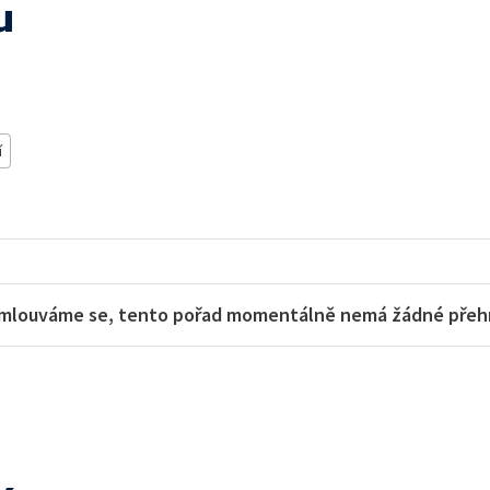
u
í
mlouváme se, tento pořad momentálně nemá žádné přehra