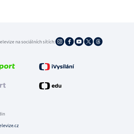
elevize na sociálních sítích:
din
levize.cz