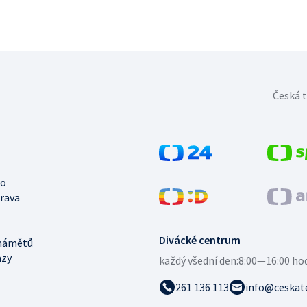
Česká t
no
trava
Divácké centrum
námětů
azy
každý všední den:
8:00—16:00 ho
261 136 113
info@ceskate