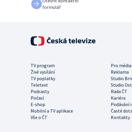
Otevřít kontaktní
formulář
TV program
Pro média
Živé vysílání
Reklama
TV poplatky
Studio Br
Teletext
Studio Os
Podcasty
Rada ČT
Počasí
Kariéra
E-shop
Podávání 
Mobilní a TV aplikace
Časté dot
Vše o ČT
Kontakty