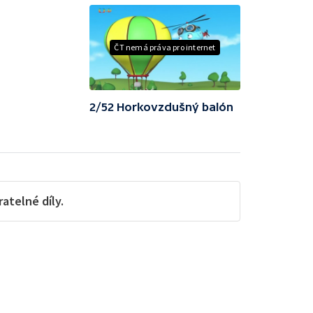
ČT nemá práva pro internet
2/52 Horkovzdušný balón
telné díly.