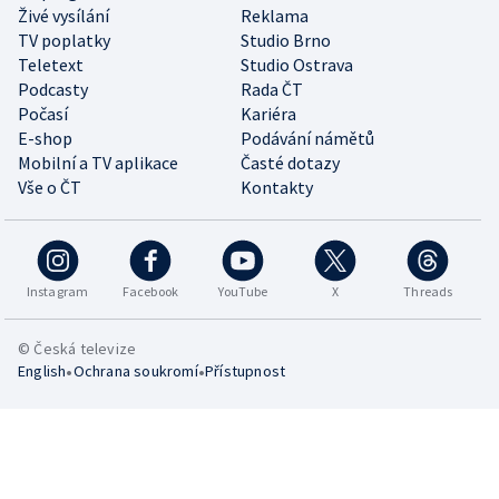
Živé vysílání
Reklama
TV poplatky
Studio Brno
Teletext
Studio Ostrava
Podcasty
Rada ČT
Počasí
Kariéra
E-shop
Podávání námětů
Mobilní a TV aplikace
Časté dotazy
Vše o ČT
Kontakty
Instagram
Facebook
YouTube
X
Threads
© Česká televize
•
•
English
Ochrana soukromí
Přístupnost