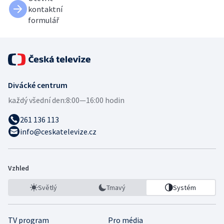
kontaktní
formulář
Divácké centrum
každý všední den:
8:00—16:00 hodin
261 136 113
info@ceskatelevize.cz
Vzhled
Světlý
Tmavý
Systém
TV program
Pro média