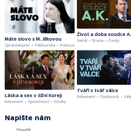
Život a doba soudce A.
Máte slovo s M. Jílkovou
Seriál
Drama
Český
Zpravodajství
Publicistika
Diskuze
Tváří v tvář válce
Láska a sex v Jižní Koreji
Dokument
Osobnosti
Vál
Dokument
Společnost
Vztahy
Napište nám
Otevřít