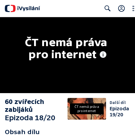
Clo
Search
ČT nemá práva 
pro internet
60 zvířecích
Další díl
ČT nemá práva
zabijáků
Epizoda
pro internet
19/20
Epizoda 18/20
Obsah dílu