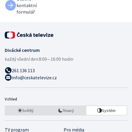
kontaktní
formulář
Divácké centrum
každý všední den:
8:00—16:00 hodin
261 136 113
info@ceskatelevize.cz
Vzhled
Světlý
Tmavý
Systém
TV program
Pro média