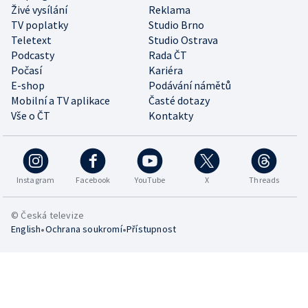
Živé vysílání
Reklama
TV poplatky
Studio Brno
Teletext
Studio Ostrava
Podcasty
Rada ČT
Počasí
Kariéra
E-shop
Podávání námětů
Mobilní a TV aplikace
Časté dotazy
Vše o ČT
Kontakty
Instagram
Facebook
YouTube
X
Threads
© Česká televize
•
•
English
Ochrana soukromí
Přístupnost