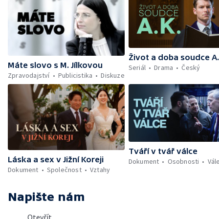
Život a doba soudce A.
Máte slovo s M. Jílkovou
Seriál
Drama
Český
Zpravodajství
Publicistika
Diskuze
Tváří v tvář válce
Láska a sex v Jižní Koreji
Dokument
Osobnosti
Vál
Dokument
Společnost
Vztahy
Napište nám
Otevřít