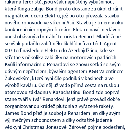
rukama teroristů, jsou však napuštěny výbušninou,
která Kinga zabije. Bond proto dostane za úkol chránit
magnátovu dceru Elektru, jež po otci převzala stavbu
nového ropovodu ve střední Asii. Stavba je trnem v oku
konkurenčním ropným firmám. Elektru navíc nedávno
unesl obávaný a brutální terorista Renard. Mladé ženě
se však podařilo zabít několik hlídačů a utéct. Agent
007 teď následuje Elektru do Ázerbajdžánu, kde se
střetne s několika zabijáky na motorových padácích.
Kvůli informacím o Renardovi se znovu setká se svým
dávným nepřítelem, bývalým agentem KGB Valentinem
Žukovským, který nyní čile podniká v kasinech a ve
výrobě kaviáru. Od něj už vede přímá cesta na ruskou
atomovou základnu v Kazachstánu. Bond zde poprvé
stane tváří v tvář Renardovi, jenž právě provádí dobře
zorganizovanou krádež plutonia z vyřazené rakety.
James Bond přežije souboj s Renardem jen díky svým
výjimečným schopnostem a díky odtažité jaderné
vědkyni Christmas Jonesové. Zároveň pojme podezření,