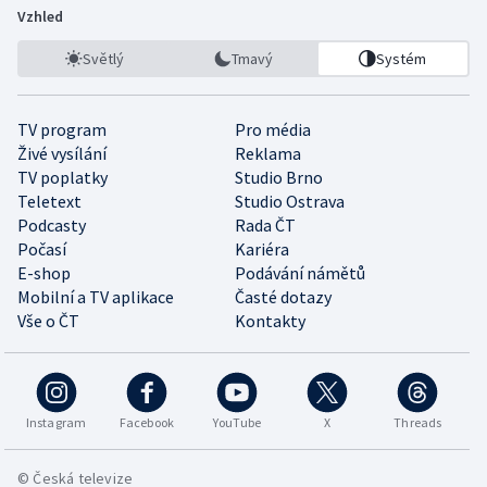
Vzhled
Světlý
Tmavý
Systém
TV program
Pro média
Živé vysílání
Reklama
TV poplatky
Studio Brno
Teletext
Studio Ostrava
Podcasty
Rada ČT
Počasí
Kariéra
E-shop
Podávání námětů
Mobilní a TV aplikace
Časté dotazy
Vše o ČT
Kontakty
Instagram
Facebook
YouTube
X
Threads
© Česká televize