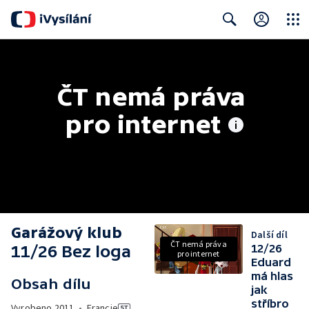
Close
Search
ČT nemá práva 
pro internet
Garážový klub
Další díl
ČT nemá práva
11/26 Bez loga
12/26
pro internet
Eduard
má hlas
Obsah dílu
jak
stříbro
Vyrobeno
2011
•
Francie