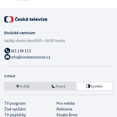
Divácké centrum
každý všední den:
8:00—16:00 hodin
261 136 113
info@ceskatelevize.cz
Vzhled
Světlý
Tmavý
Systém
TV program
Pro média
Živé vysílání
Reklama
TV poplatky
Studio Brno