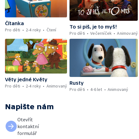
Čítanka
To si piš, je to myš!
Pro děti
2-4 roky
Čtení
Pro děti
Večerníček
Animovaný
Věty jedné Květy
Rusty
Pro děti
2-4 roky
Animovaný
Pro děti
4-6 let
Animovaný
Napište nám
Otevřít
kontaktní
formulář