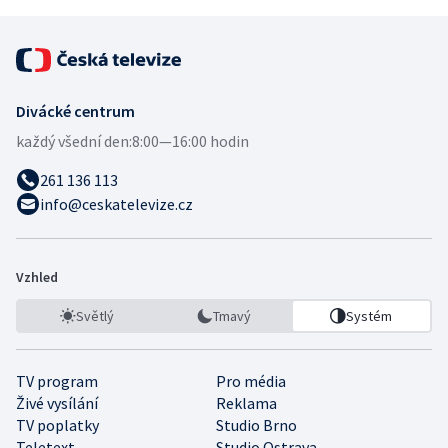
Divácké centrum
každý všední den:
8:00—16:00 hodin
261 136 113
info@ceskatelevize.cz
Vzhled
Světlý
Tmavý
Systém
TV program
Pro média
Živé vysílání
Reklama
TV poplatky
Studio Brno
Teletext
Studio Ostrava