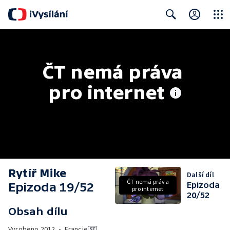
Close
Search
ČT nemá práva 
pro internet
Rytíř Mike
Další díl
ČT nemá práva
Epizoda 19/52
Epizoda
pro internet
20/52
Obsah dílu
Vyrobeno
2012
•
Francie