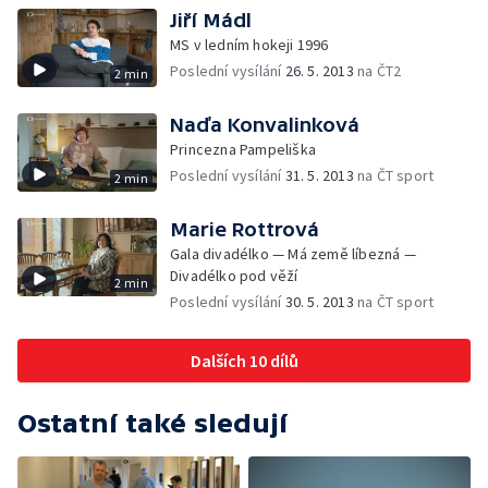
Jiří Mádl
MS v ledním hokeji 1996
Poslední vysílání
26. 5. 2013
na ČT2
2 min
Naďa Konvalinková
Princezna Pampeliška
Poslední vysílání
31. 5. 2013
na ČT sport
2 min
Marie Rottrová
Gala divadélko — Má země líbezná —
Divadélko pod věží
2 min
Poslední vysílání
30. 5. 2013
na ČT sport
Dalších 10 dílů
Ostatní také sledují