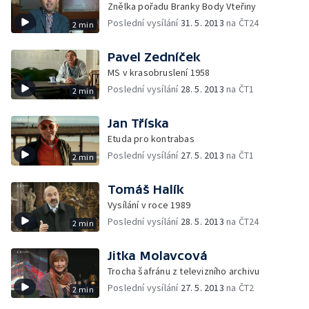
Znělka pořadu Branky Body Vteřiny
Poslední vysílání
31. 5. 2013
na ČT24
2 min
Pavel Zedníček
MS v krasobruslení 1958
Poslední vysílání
28. 5. 2013
na ČT1
2 min
Jan Tříska
Etuda pro kontrabas
Poslední vysílání
27. 5. 2013
na ČT1
2 min
Tomáš Halík
Vysílání v roce 1989
Poslední vysílání
28. 5. 2013
na ČT24
2 min
Jitka Molavcová
Trocha šafránu z televizního archivu
Poslední vysílání
27. 5. 2013
na ČT2
2 min