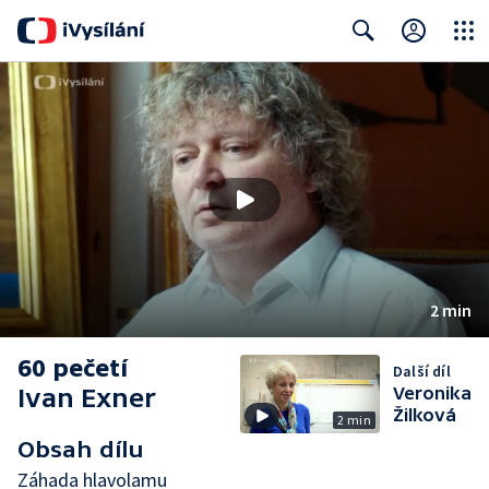
Close
Search
2 min
60 pečetí
Další díl
Ivan Exner
Veronika
Žilková
2 min
Obsah dílu
Záhada hlavolamu