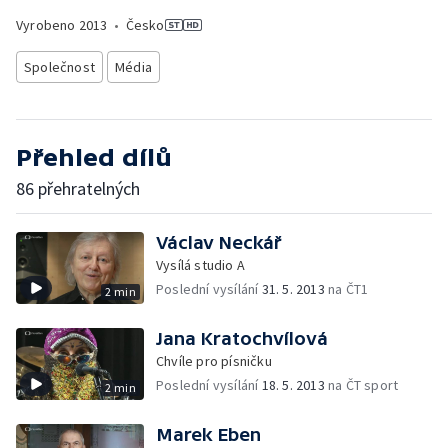
Vyrobeno
2013
•
Česko
Společnost
Média
Přehled dílů
86 přehratelných
Václav Neckář
Vysílá studio A
Poslední vysílání
31. 5. 2013
na ČT1
2 min
Jana Kratochvílová
Chvíle pro písničku
Poslední vysílání
18. 5. 2013
na ČT sport
2 min
Marek Eben