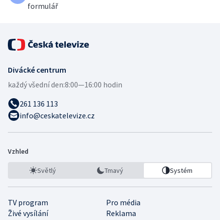
formulář
Divácké centrum
každý všední den:
8:00—16:00 hodin
261 136 113
info@ceskatelevize.cz
Vzhled
Světlý
Tmavý
Systém
TV program
Pro média
Živé vysílání
Reklama