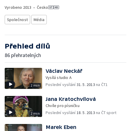
Vyrobeno
2013
•
Česko
Společnost
Média
Přehled dílů
86 přehratelných
Václav Neckář
Vysílá studio A
Poslední vysílání
31. 5. 2013
na ČT1
2 min
Jana Kratochvílová
Chvíle pro písničku
Poslední vysílání
18. 5. 2013
na ČT sport
2 min
Marek Eben