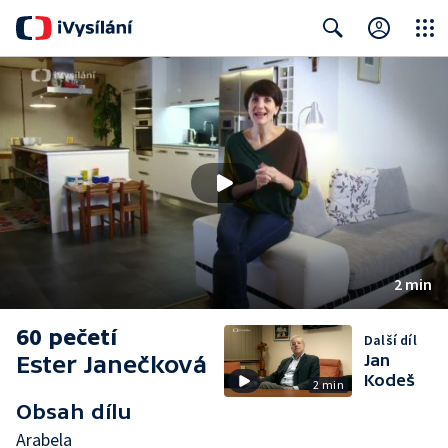
Close
Search
2 min
60 pečetí
Další díl
Ester Janečková
Jan
Kodeš
2 min
Obsah dílu
Arabela