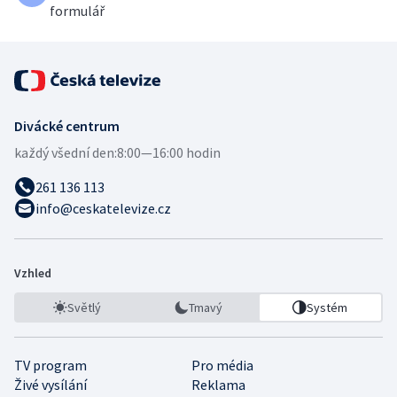
formulář
Divácké centrum
každý všední den:
8:00—16:00 hodin
261 136 113
info@ceskatelevize.cz
Vzhled
Světlý
Tmavý
Systém
TV program
Pro média
Živé vysílání
Reklama