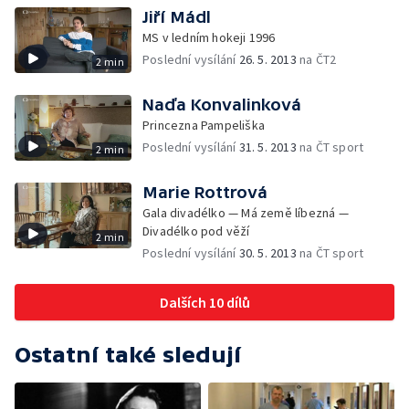
Jiří Mádl
MS v ledním hokeji 1996
Poslední vysílání
26. 5. 2013
na ČT2
2 min
Naďa Konvalinková
Princezna Pampeliška
Poslední vysílání
31. 5. 2013
na ČT sport
2 min
Marie Rottrová
Gala divadélko — Má země líbezná —
Divadélko pod věží
2 min
Poslední vysílání
30. 5. 2013
na ČT sport
Dalších 10 dílů
Ostatní také sledují