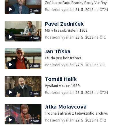
Znělka pořadu Branky Body Vteřiny
Poslední vysílání
31. 5. 2013
na ČT24
2 min
Pavel Zedníček
MS v krasobruslení 1958
Poslední vysílání
28. 5. 2013
na ČT1
2 min
Jan Tříska
Etuda pro kontrabas
Poslední vysílání
27. 5. 2013
na ČT1
2 min
Tomáš Halík
Vysílání v roce 1989
Poslední vysílání
28. 5. 2013
na ČT24
2 min
Jitka Molavcová
Trocha šafránu z televizního archivu
Poslední vysílání
27. 5. 2013
na ČT2
2 min