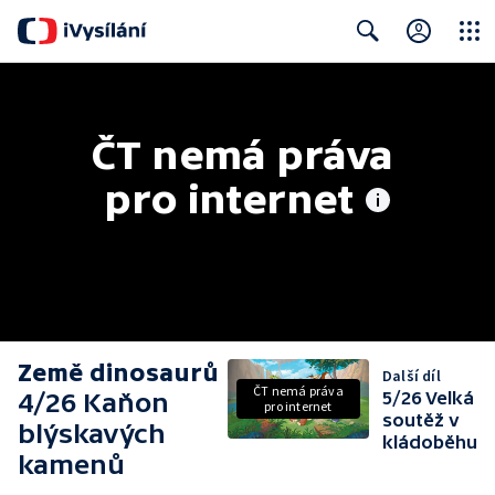
Close
Search
ČT nemá práva 
pro internet
Země dinosaurů
Další díl
ČT nemá práva
4/26 Kaňon
5/26 Velká
pro internet
soutěž v
blýskavých
kládoběhu
kamenů