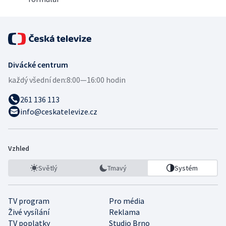
Divácké centrum
každý všední den:
8:00—16:00 hodin
261 136 113
info@ceskatelevize.cz
Vzhled
Světlý
Tmavý
Systém
TV program
Pro média
Živé vysílání
Reklama
TV poplatky
Studio Brno