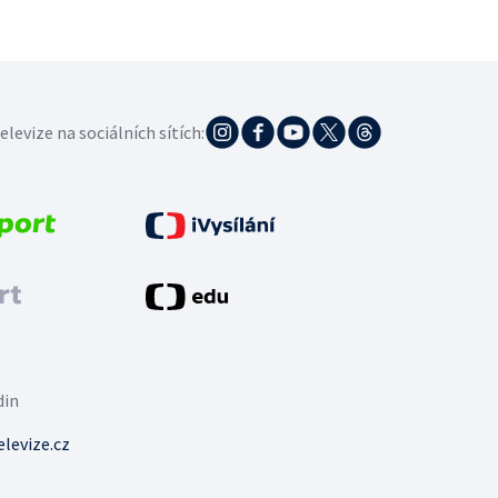
elevize na sociálních sítích:
din
levize.cz