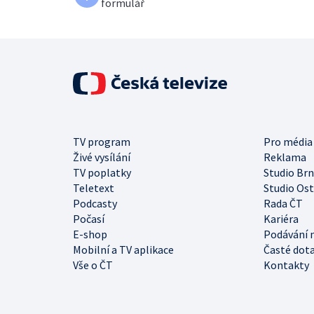
formulář
TV program
Pro média
Živé vysílání
Reklama
TV poplatky
Studio Br
Teletext
Studio Os
Podcasty
Rada ČT
Počasí
Kariéra
E-shop
Podávání 
Mobilní a TV aplikace
Časté dot
Vše o ČT
Kontakty