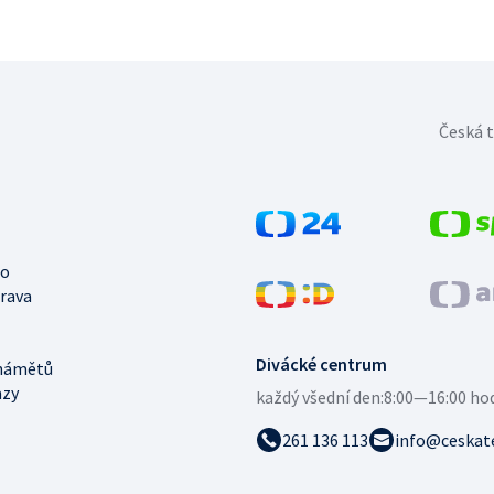
Česká t
no
trava
Divácké centrum
námětů
azy
každý všední den:
8:00—16:00 ho
261 136 113
info@ceskate