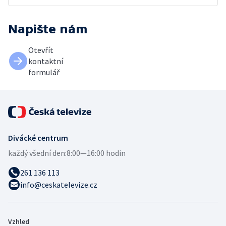
Napište nám
Otevřít
kontaktní
formulář
Divácké centrum
každý všední den:
8:00—16:00 hodin
261 136 113
info@ceskatelevize.cz
Vzhled