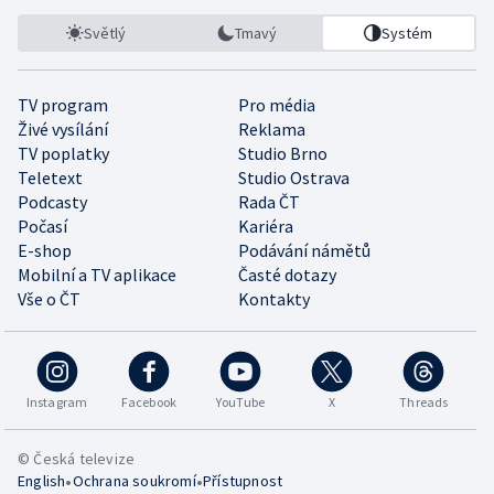
Světlý
Tmavý
Systém
TV program
Pro média
Živé vysílání
Reklama
TV poplatky
Studio Brno
Teletext
Studio Ostrava
Podcasty
Rada ČT
Počasí
Kariéra
E-shop
Podávání námětů
Mobilní a TV aplikace
Časté dotazy
Vše o ČT
Kontakty
Instagram
Facebook
YouTube
X
Threads
© Česká televize
•
•
English
Ochrana soukromí
Přístupnost