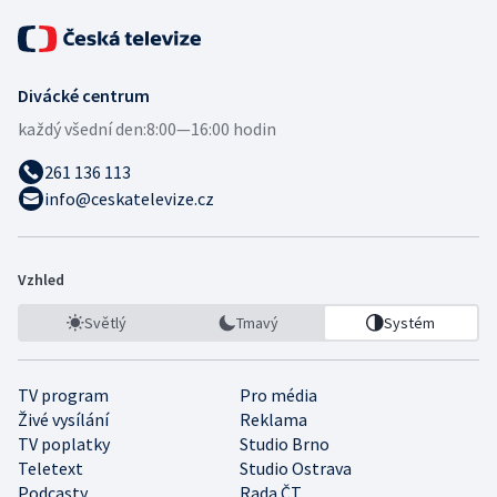
Divácké centrum
každý všední den:
8:00—16:00 hodin
261 136 113
info@ceskatelevize.cz
Vzhled
Světlý
Tmavý
Systém
TV program
Pro média
Živé vysílání
Reklama
TV poplatky
Studio Brno
Teletext
Studio Ostrava
Podcasty
Rada ČT