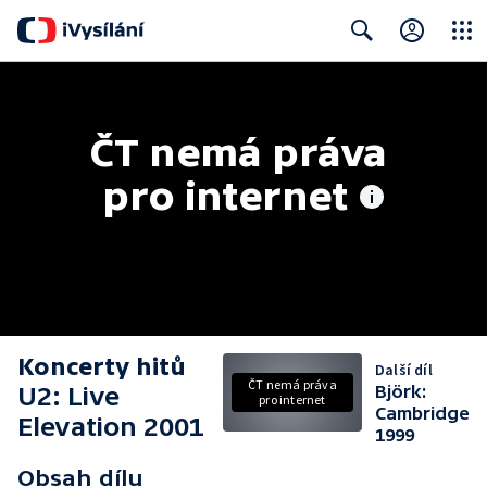
Close
Search
ČT nemá práva 
pro internet
Koncerty hitů
Další díl
ČT nemá práva
U2: Live
Björk:
pro internet
Cambridge
Elevation 2001
1999
Obsah dílu