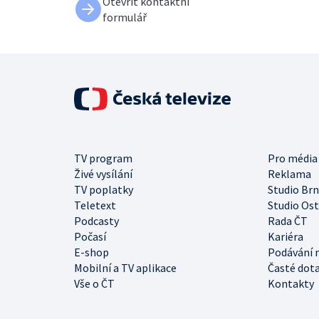
Otevřít kontaktní
formulář
TV program
Pro média
Živé vysílání
Reklama
TV poplatky
Studio Br
Teletext
Studio Os
Podcasty
Rada ČT
Počasí
Kariéra
E-shop
Podávání 
Mobilní a TV aplikace
Časté dot
Vše o ČT
Kontakty