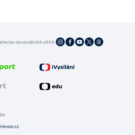
elevize na sociálních sítích:
din
levize.cz