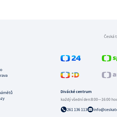
Česká t
no
trava
Divácké centrum
námětů
azy
každý všední den:
8:00—16:00 ho
261 136 113
info@ceskate