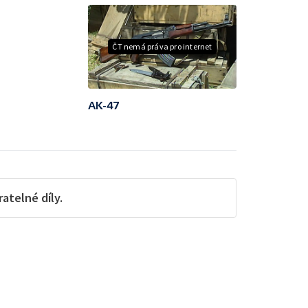
ČT nemá práva pro internet
AK-47
telné díly.