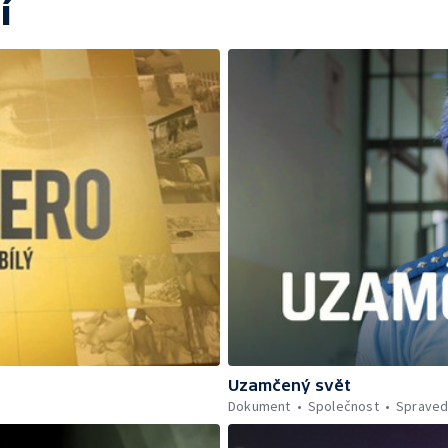
í
Uzamčený svět
Dokument
Společnost
Spraved