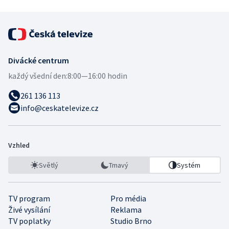
Divácké centrum
každý všední den:
8:00—16:00 hodin
261 136 113
info@ceskatelevize.cz
Vzhled
Světlý
Tmavý
Systém
TV program
Pro média
Živé vysílání
Reklama
TV poplatky
Studio Brno