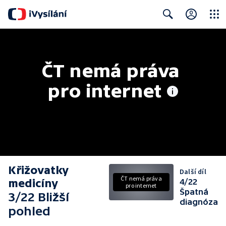
Close
Search
ČT nemá práva 
pro internet
Křižovatky
Další díl
ČT nemá práva
medicíny
4/22
pro internet
Špatná
3/22 Bližší
diagnóza
pohled