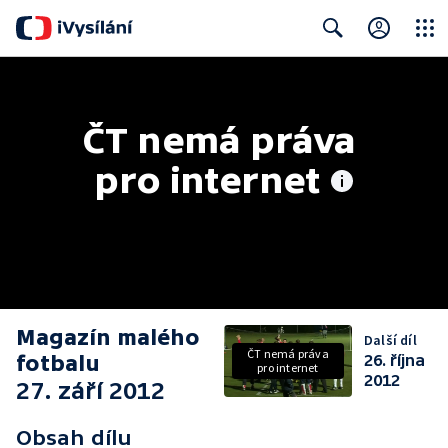
Close
Search
ČT nemá práva 
pro internet
Magazín malého
Další díl
ČT nemá práva
fotbalu
26. října
pro internet
2012
27. září 2012
Obsah dílu