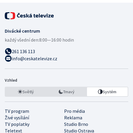
Divácké centrum
každý všední den:
8:00—16:00 hodin
261 136 113
info@ceskatelevize.cz
Vzhled
Světlý
Tmavý
Systém
TV program
Pro média
Živé vysílání
Reklama
TV poplatky
Studio Brno
Teletext
Studio Ostrava