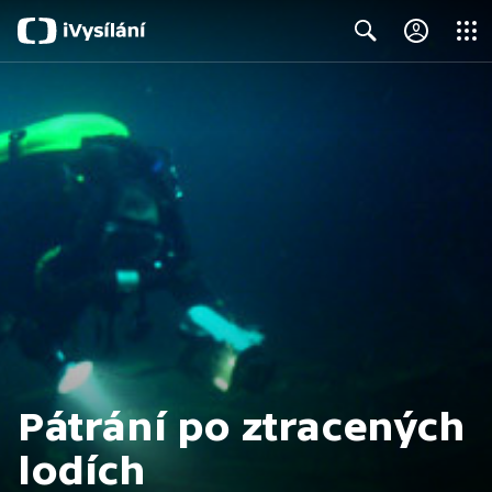
Close
Search
Pátrání po ztracených
lodích