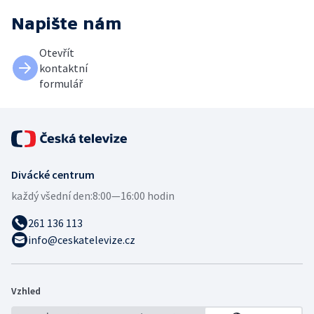
Napište nám
Otevřít
kontaktní
formulář
Divácké centrum
každý všední den:
8:00—16:00 hodin
261 136 113
info@ceskatelevize.cz
Vzhled