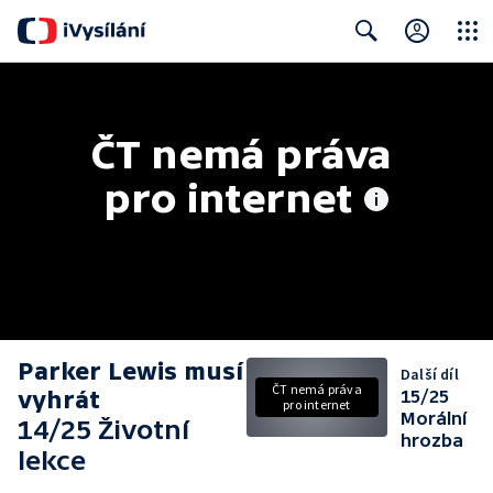
Close
Search
ČT nemá práva 
pro internet
Parker Lewis musí
Další díl
ČT nemá práva
vyhrát
15/25
pro internet
Morální
14/25 Životní
hrozba
lekce