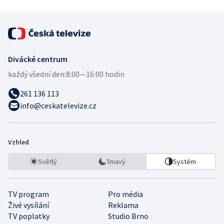
Divácké centrum
každý všední den:
8:00—16:00 hodin
261 136 113
info@ceskatelevize.cz
Vzhled
Světlý
Tmavý
Systém
TV program
Pro média
Živé vysílání
Reklama
TV poplatky
Studio Brno