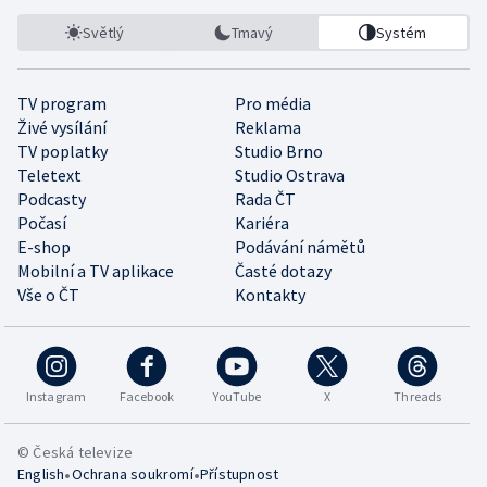
Světlý
Tmavý
Systém
TV program
Pro média
Živé vysílání
Reklama
TV poplatky
Studio Brno
Teletext
Studio Ostrava
Podcasty
Rada ČT
Počasí
Kariéra
E-shop
Podávání námětů
Mobilní a TV aplikace
Časté dotazy
Vše o ČT
Kontakty
Instagram
Facebook
YouTube
X
Threads
© Česká televize
•
•
English
Ochrana soukromí
Přístupnost