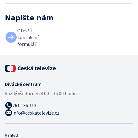
Napište nám
Otevřít
kontaktní
formulář
Divácké centrum
každý všední den:
8:00—16:00 hodin
261 136 113
info@ceskatelevize.cz
Vzhled