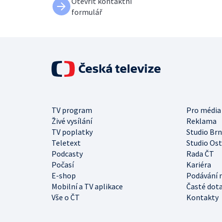
Otevřít kontaktní
formulář
TV program
Pro média
Živé vysílání
Reklama
TV poplatky
Studio Br
Teletext
Studio Os
Podcasty
Rada ČT
Počasí
Kariéra
E-shop
Podávání 
Mobilní a TV aplikace
Časté dot
Vše o ČT
Kontakty