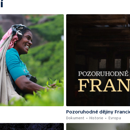
í
Pozoruhodné dějiny Franci
Dokument
Historie
Evropa