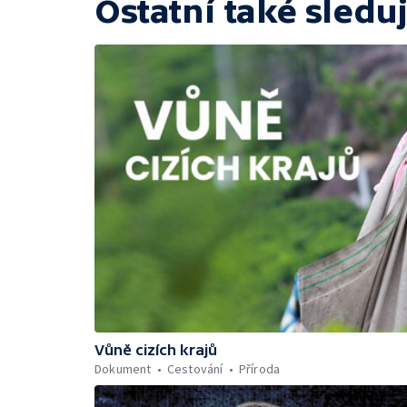
Ostatní také sleduj
Vůně cizích krajů
Dokument
Cestování
Příroda