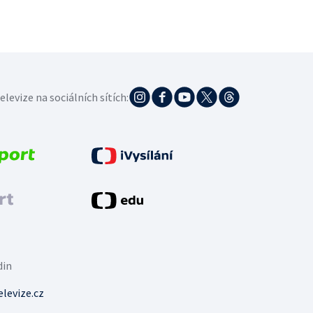
elevize na sociálních sítích:
din
levize.cz