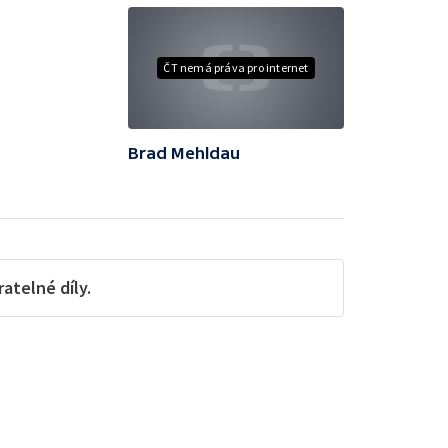
ČT nemá práva pro internet
Brad Mehldau
telné díly.