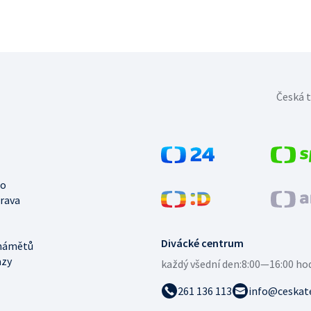
Česká t
no
trava
Divácké centrum
námětů
azy
každý všední den:
8:00—16:00 ho
261 136 113
info@ceskate