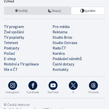
Vzhled
Světlý
Tmavý
Systém
TV program
Pro média
Živé vysílání
Reklama
TV poplatky
Studio Brno
Teletext
Studio Ostrava
Podcasty
Rada ČT
Počasí
Kariéra
E-shop
Podávání námětů
Mobilní a TV aplikace
Časté dotazy
Vše o ČT
Kontakty
Instagram
Facebook
YouTube
X
Threads
© Česká televize