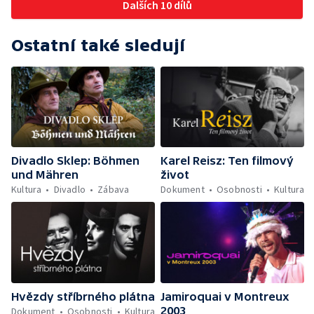
Dalších 10 dílů
Ostatní také sledují
Divadlo Sklep: Böhmen
Karel Reisz: Ten filmový
und Mähren
život
Kultura
Divadlo
Zábava
Dokument
Osobnosti
Kultura
Hvězdy stříbrného plátna
Jamiroquai v Montreux
2003
Dokument
Osobnosti
Kultura