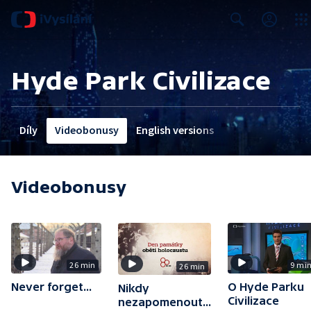
Close
Search
Hyde Park Civilizace
Díly
Videobonusy
English versions
Videobonusy
26 min
9 mi
26 min
Never forget...
O Hyde Parku
Nikdy
Civilizace
nezapomenout...