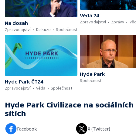
Věda 24
Zpravodajství
Zprávy
Vě
Na dosah
Zpravodajství
Diskuze
Společnost
Hyde Park
Společnost
Hyde Park ČT24
Zpravodajství
Věda
Společnost
Hyde Park Civilizace
na sociálních
sítích
Facebook
X (Twitter)