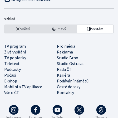
Vzhled
Světlý
Tmavý
Systém
TV program
Pro média
Živé vysílání
Reklama
TV poplatky
Studio Brno
Teletext
Studio Ostrava
Podcasty
Rada ČT
Počasí
Kariéra
E-shop
Podávání námětů
Mobilní a TV aplikace
Časté dotazy
Vše o ČT
Kontakty
Instagram
Facebook
YouTube
X
Threads