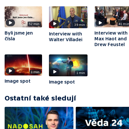
52 min
41 mi
39 min
Byli jsme jen
Interview with
Interview with
čísla
Max Haot and
Walter Villadei
Drew Feustel
1 min
1 min
Image spot
Image spot
Ostatní také sledují