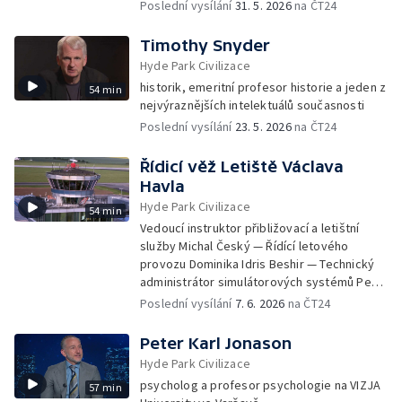
Poslední vysílání
31. 5. 2026
na ČT24
Timothy Snyder
Hyde Park Civilizace
historik, emeritní profesor historie a jeden z
54 min
nejvýraznějších intelektuálů současnosti
Poslední vysílání
23. 5. 2026
na ČT24
Řídicí věž Letiště Václava
Havla
Hyde Park Civilizace
54 min
Vedoucí instruktor přibližovací a letištní
služby Michal Český — Řídící letového
provozu Dominika Idris Beshir — Technický
administrátor simulátorových systémů Petr
Dvořák a další
Poslední vysílání
7. 6. 2026
na ČT24
Peter Karl Jonason
Hyde Park Civilizace
psycholog a profesor psychologie na VIZJA
57 min