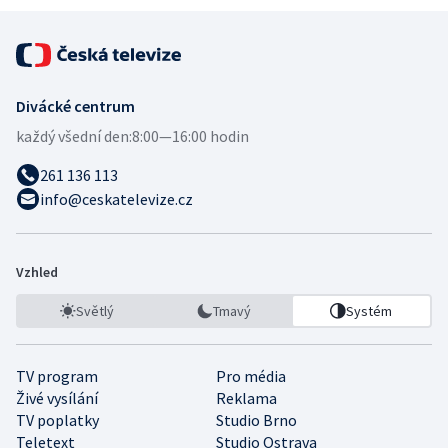
Divácké centrum
každý všední den:
8:00—16:00 hodin
261 136 113
info@ceskatelevize.cz
Vzhled
Světlý
Tmavý
Systém
TV program
Pro média
Živé vysílání
Reklama
TV poplatky
Studio Brno
Teletext
Studio Ostrava