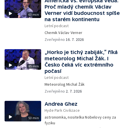
Americká vs. evropská věda:
Proč mladý chemik Václav
Verner vidí budoucnost spíše
63 min
na starém kontinentu
Letní podcast
Chemik Václav Verner
Zveřejněno
16. 7. 2026
„Horko je tichý zabiják,“ říká
meteorolog Michal Žák. I
Česko čeká víc extrémního
85 min
počasí
Letní podcast
Meteorolog Michal Žák
Zveřejněno
2. 7. 2026
Andrea Ghez
Hyde Park Civilizace
astronomka, nositelka Nobelovy ceny za
53 min
fyziku