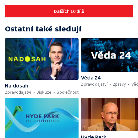
Dalších 10 dílů
Ostatní také sledují
Věda 24
Zpravodajství
Zprávy
Vě
Na dosah
Zpravodajství
Diskuze
Společnost
Hyde Park