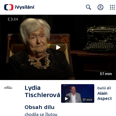
Close
Search
57 min
Lydia
Další díl
Alain
Tischlerová
Aspect
57 min
Obsah dílu
chodila se žlutou