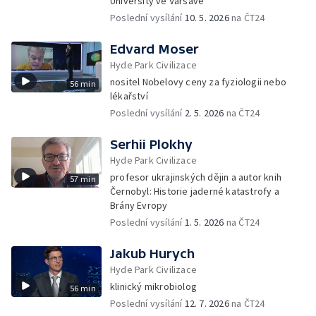
University ve Varšavě
Poslední vysílání
10. 5. 2026
na ČT24
Edvard Moser
Hyde Park Civilizace
nositel Nobelovy ceny za fyziologii nebo
56 min
lékařství
Poslední vysílání
2. 5. 2026
na ČT24
Serhii Plokhy
Hyde Park Civilizace
profesor ukrajinských dějin a autor knih
57 min
Černobyl: Historie jaderné katastrofy a
Brány Evropy
Poslední vysílání
1. 5. 2026
na ČT24
Jakub Hurych
Hyde Park Civilizace
klinický mikrobiolog
56 min
Poslední vysílání
12. 7. 2026
na ČT24