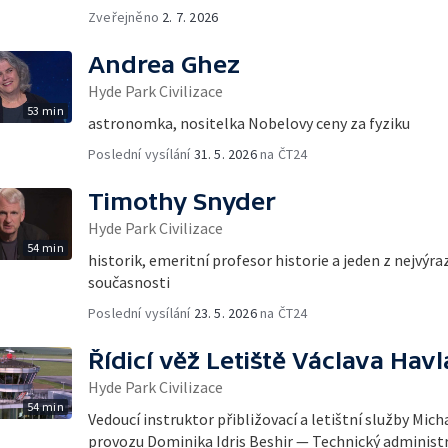
Zveřejněno
2. 7. 2026
Andrea Ghez
Hyde Park Civilizace
53 min
astronomka, nositelka Nobelovy ceny za fyziku
Poslední vysílání
31. 5. 2026
na ČT24
Timothy Snyder
Hyde Park Civilizace
54 min
historik, emeritní profesor historie a jeden z nejvýra
současnosti
Poslední vysílání
23. 5. 2026
na ČT24
Řídicí věž Letiště Václava Havl
Hyde Park Civilizace
54 min
Vedoucí instruktor přibližovací a letištní služby Mich
provozu Dominika Idris Beshir — Technický administ