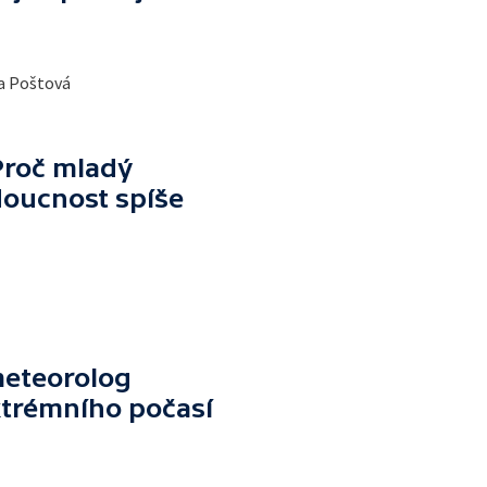
na Poštová
Proč mladý
doucnost spíše
 meteorolog
extrémního počasí