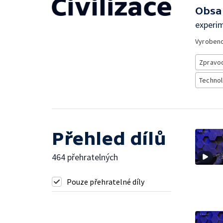
Obsa
experim
Vyroben
Zpravod
Technol
Přehled dílů
464 přehratelných
Pouze přehratelné díly