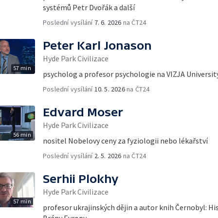
systémů Petr Dvořák a další
Poslední vysílání
7. 6. 2026
na ČT24
Peter Karl Jonason
Hyde Park Civilizace
57 min
psycholog a profesor psychologie na VIZJA Universit
Poslední vysílání
10. 5. 2026
na ČT24
Edvard Moser
Hyde Park Civilizace
56 min
nositel Nobelovy ceny za fyziologii nebo lékařství
Poslední vysílání
2. 5. 2026
na ČT24
Serhii Plokhy
Hyde Park Civilizace
57 min
profesor ukrajinských dějin a autor knih Černobyl: Hi
Brány Evropy