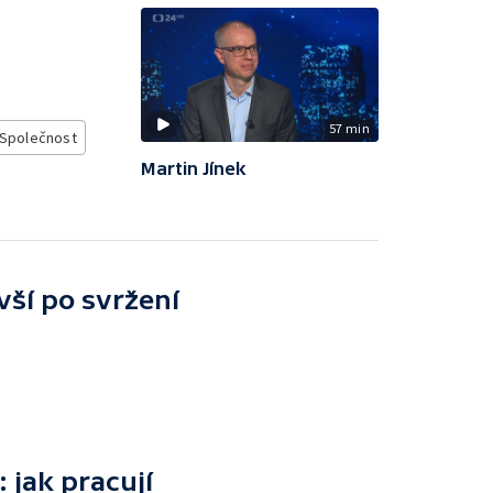
57 min
Společnost
Martin Jínek
ivší po svržení
 jak pracují