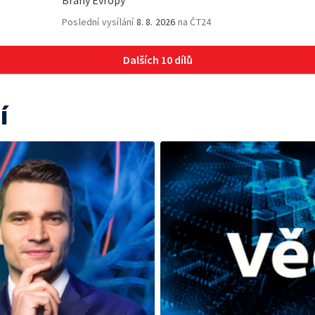
Poslední vysílání
8. 8. 2026
na ČT24
Dalších 10 dílů
í