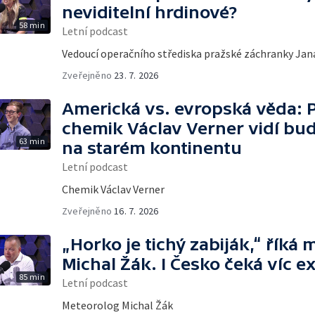
neviditelní hrdinové?
58 min
Letní podcast
Vedoucí operačního střediska pražské záchranky Ja
Zveřejněno
23. 7. 2026
Americká vs. evropská věda: 
chemik Václav Verner vidí bu
63 min
na starém kontinentu
Letní podcast
Chemik Václav Verner
Zveřejněno
16. 7. 2026
„Horko je tichý zabiják,“ říká
Michal Žák. I Česko čeká víc 
85 min
Letní podcast
Meteorolog Michal Žák