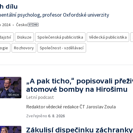
h dílu
entální psycholog, profesor Oxfordské univerzity
o
2024
•
Česko
ajství
Diskuze
Společenská publicistika
Vědecká publicistika
ogie
Rozhovory
Společnost - vzdělávací
„A pak ticho,“ popisovali přež
atomové bomby na Hirošimu
44 min
Letní podcast
Redaktor vědecké redakce ČT Jaroslav Zoula
Zveřejněno
6. 8. 2026
Zákulisí dispečinku záchranky: