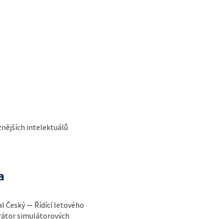
znějších intelektuálů
a
al Český — Řídící letového
rátor simulátorových