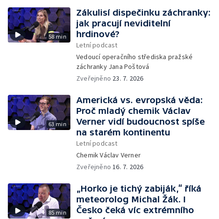
Zákulisí dispečinku záchranky:
jak pracují neviditelní
hrdinové?
58 min
Letní podcast
Vedoucí operačního střediska pražské
záchranky Jana Poštová
Zveřejněno
23. 7. 2026
Americká vs. evropská věda:
Proč mladý chemik Václav
Verner vidí budoucnost spíše
63 min
na starém kontinentu
Letní podcast
Chemik Václav Verner
Zveřejněno
16. 7. 2026
„Horko je tichý zabiják,“ říká
meteorolog Michal Žák. I
Česko čeká víc extrémního
85 min