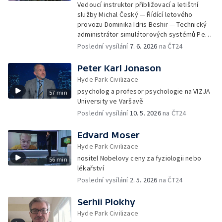
Vedoucí instruktor přibližovací a letištní
služby Michal Český — Řídící letového
provozu Dominika Idris Beshir — Technický
administrátor simulátorových systémů Petr
Dvořák a další
Poslední vysílání
7. 6. 2026
na ČT24
Peter Karl Jonason
Hyde Park Civilizace
psycholog a profesor psychologie na VIZJA
57 min
University ve Varšavě
Poslední vysílání
10. 5. 2026
na ČT24
Edvard Moser
Hyde Park Civilizace
nositel Nobelovy ceny za fyziologii nebo
56 min
lékařství
Poslední vysílání
2. 5. 2026
na ČT24
Serhii Plokhy
Hyde Park Civilizace