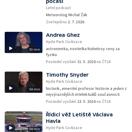
počasí
Letní podcast
Meteorolog Michal Žák
Zveřejněno
2. 7. 2026
Andrea Ghez
Hyde Park Civilizace
astronomka, nositelka Nobelovy ceny za
53 min
fyziku
Poslední vysílání
31. 5. 2026
na ČT24
Timothy Snyder
Hyde Park Civilizace
historik, emeritní profesor historie a jeden z
54 min
nejvýraznějších intelektuálů současnosti
Poslední vysílání
23. 5. 2026
na ČT24
Řídicí věž Letiště Václava
Havla
Hyde Park Civilizace
54 min