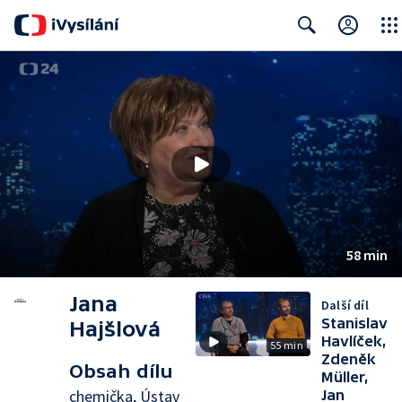
Close
Search
58 min
Jana
Další díl
Stanislav
Hajšlová
Havlíček,
55 min
Zdeněk
Obsah dílu
Müller,
chemička, Ústav
Jan