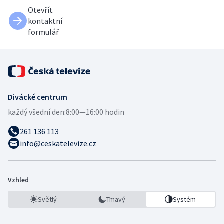
Otevřít
kontaktní
formulář
Divácké centrum
každý všední den:
8:00—16:00 hodin
261 136 113
info@ceskatelevize.cz
Vzhled
Světlý
Tmavý
Systém