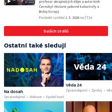
profesor ukrajinských dějin a autor knih
57 min
Černobyl: Historie jaderné katastrofy a
Brány Evropy
Poslední vysílání
1. 5. 2026
na ČT24
Dalších 10 dílů
Ostatní také sledují
Věda 24
Zpravodajství
Zprávy
Vě
Na dosah
Zpravodajství
Diskuze
Společnost