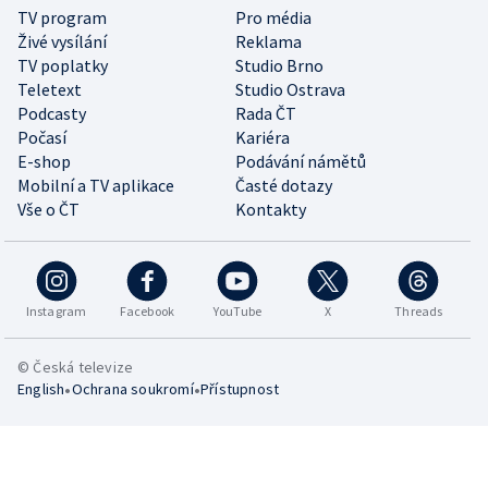
TV program
Pro média
Živé vysílání
Reklama
TV poplatky
Studio Brno
Teletext
Studio Ostrava
Podcasty
Rada ČT
Počasí
Kariéra
E-shop
Podávání námětů
Mobilní a TV aplikace
Časté dotazy
Vše o ČT
Kontakty
Instagram
Facebook
YouTube
X
Threads
© Česká televize
•
•
English
Ochrana soukromí
Přístupnost