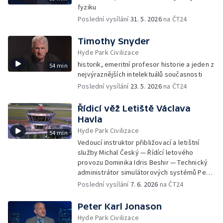
fyziku
Poslední vysílání
31. 5. 2026
na ČT24
Timothy Snyder
Hyde Park Civilizace
historik, emeritní profesor historie a jeden z
54 min
nejvýraznějších intelektuálů současnosti
Poslední vysílání
23. 5. 2026
na ČT24
Řídicí věž Letiště Václava
Havla
Hyde Park Civilizace
54 min
Vedoucí instruktor přibližovací a letištní
služby Michal Český — Řídící letového
provozu Dominika Idris Beshir — Technický
administrátor simulátorových systémů Petr
Dvořák a další
Poslední vysílání
7. 6. 2026
na ČT24
Peter Karl Jonason
Hyde Park Civilizace