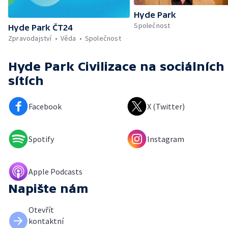
Hyde Park
Společnost
Hyde Park ČT24
Zpravodajství
Věda
Společnost
Hyde Park Civilizace
na sociálních
sítích
Facebook
X (Twitter)
Spotify
Instagram
Apple Podcasts
Napište nám
Otevřít
kontaktní