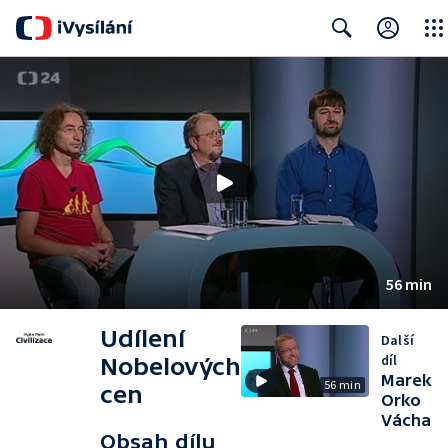
Close
Search
56 min
Udílení
Další
díl
Nobelových
Marek
56 min
cen
Orko
Vácha
Obsah dílu