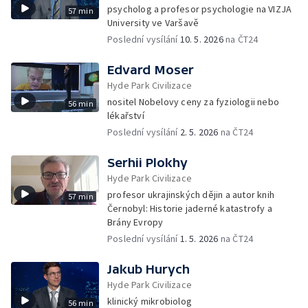
psycholog a profesor psychologie na VIZJA
57 min
University ve Varšavě
Poslední vysílání
10. 5. 2026
na ČT24
Edvard Moser
Hyde Park Civilizace
nositel Nobelovy ceny za fyziologii nebo
56 min
lékařství
Poslední vysílání
2. 5. 2026
na ČT24
Serhii Plokhy
Hyde Park Civilizace
profesor ukrajinských dějin a autor knih
57 min
Černobyl: Historie jaderné katastrofy a
Brány Evropy
Poslední vysílání
1. 5. 2026
na ČT24
Jakub Hurych
Hyde Park Civilizace
klinický mikrobiolog
56 min