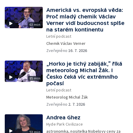
Americká vs. evropská věda:
Proč mladý chemik Václav
Verner vidí budoucnost spíše
63 min
na starém kontinentu
Letní podcast
Chemik Václav Verner
Zveřejněno
16. 7. 2026
„Horko je tichý zabiják,“ říká
meteorolog Michal Žák. I
Česko čeká víc extrémního
85 min
počasí
Letní podcast
Meteorolog Michal Žák
Zveřejněno
2. 7. 2026
Andrea Ghez
Hyde Park Civilizace
astronomka, nositelka Nobelovy ceny za
53 min