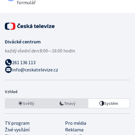
formulář
Divácké centrum
každý všední den:
8:00—16:00 hodin
261 136 113
info@ceskatelevize.cz
Vzhled
Světlý
Tmavý
Systém
TV program
Pro média
Živé vysílání
Reklama