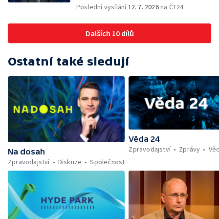
Poslední vysílání
12. 7. 2026
na ČT24
Dalších 10 dílů
Ostatní také sledují
Věda 24
Zpravodajství
Zprávy
Vě
Na dosah
Zpravodajství
Diskuze
Společnost