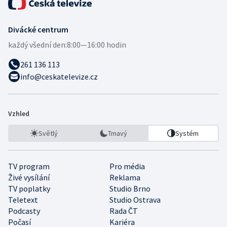
Divácké centrum
každý všední den:
8:00—16:00 hodin
261 136 113
info@ceskatelevize.cz
Vzhled
Světlý
Tmavý
Systém
TV program
Pro média
Živé vysílání
Reklama
TV poplatky
Studio Brno
Teletext
Studio Ostrava
Podcasty
Rada ČT
Počasí
Kariéra