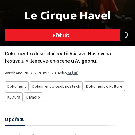
Le Cirque Havel
Přehrát
Dokument o divadelní poctě Václavu Havlovi na
festivalu Villeneuve-en-scene u Avignonu.
Vyrobeno
2012
•
26 min
•
Česko
Dokument
Dokument o osobnostech
Dokument o kultuře
Kultura
Divadlo
O pořadu