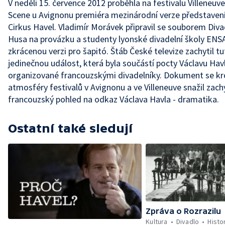
V neděli 15. července 2012 proběhla na festivalu Villeneuv
Scene u Avignonu premiéra mezinárodní verze představen
Cirkus Havel. Vladimír Morávek připravil se souborem Diva
Husa na provázku a studenty lyonské divadelní školy EN
zkrácenou verzi pro šapitó. Štáb České televize zachytil t
jedinečnou událost, která byla součástí pocty Václavu Hav
organizované francouzskými divadelníky. Dokument se k
atmosféry festivalů v Avignonu a ve Villeneuve snažil zach
francouzský pohled na odkaz Václava Havla - dramatika.
Ostatní také sledují
Zpráva o Rozrazilu
Kultura
Divadlo
Histo