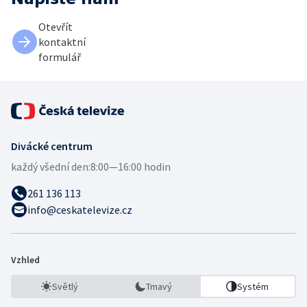
Otevřít
kontaktní
formulář
Divácké centrum
každý všední den:
8:00—16:00 hodin
261 136 113
info@ceskatelevize.cz
Vzhled
Světlý
Tmavý
Systém