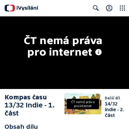
Close
Search
ČT nemá práva 
pro internet
Kompas času
Další díl
ČT nemá práva
13/32 Indie - 1.
14/32
pro internet
Indie - 2.
část
část
Obsah dílu