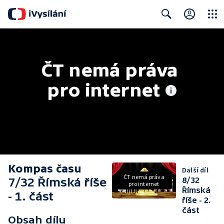
Close
Search
ČT nemá práva 
pro internet
Kompas času
Další díl
ČT nemá práva
7/32 Římská říše
8/32
pro internet
Římská
- 1. část
říše - 2.
část
Obsah dílu