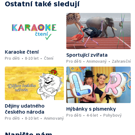
Ostatní také sledují
Karaoke čtení
Sportující zvířata
Pro děti
8-10 let
Čtení
Pro děti
Animovaný
Zahraniční
Dějiny udatného
Hýbánky s písmenky
českého národa
Pro děti
4-6 let
Pohybový
Pro děti
8-10 let
Animovaný
Napište nám