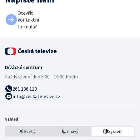
Otevřít
kontaktní
formulář
Divácké centrum
každý všední den:
8:00—16:00 hodin
261 136 113
info@ceskatelevize.cz
Vzhled
Světlý
Tmavý
Systém