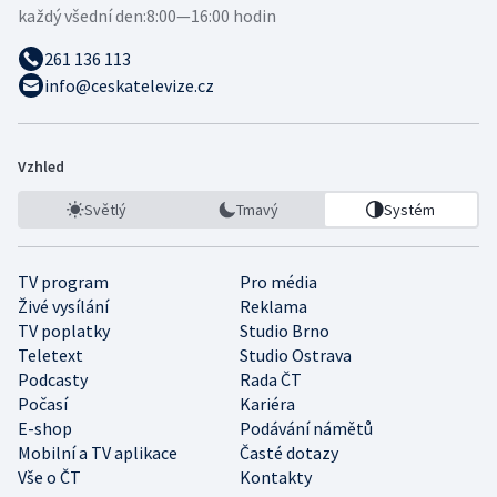
každý všední den:
8:00—16:00 hodin
261 136 113
info@ceskatelevize.cz
Vzhled
Světlý
Tmavý
Systém
TV program
Pro média
Živé vysílání
Reklama
TV poplatky
Studio Brno
Teletext
Studio Ostrava
Podcasty
Rada ČT
Počasí
Kariéra
E-shop
Podávání námětů
Mobilní a TV aplikace
Časté dotazy
Vše o ČT
Kontakty