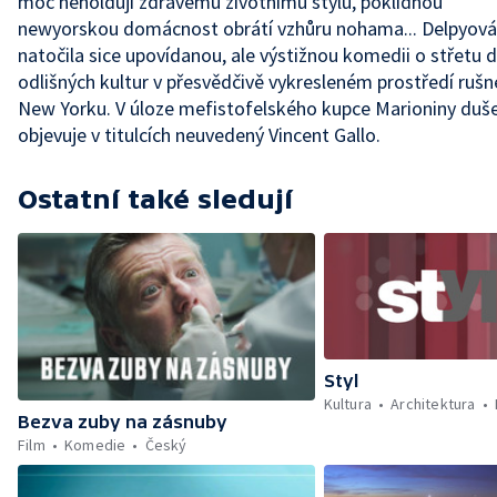
moc neholdují zdravému životnímu stylu, poklidnou
newyorskou domácnost obrátí vzhůru nohama... Delpyová
natočila sice upovídanou, ale výstižnou komedii o střetu 
odlišných kultur v přesvědčivě vykresleném prostředí ruš
New Yorku. V úloze mefistofelského kupce Marioniny duš
objevuje v titulcích neuvedený Vincent Gallo.
Ostatní také sledují
Styl
Kultura
Architektura
Bezva zuby na zásnuby
Film
Komedie
Český