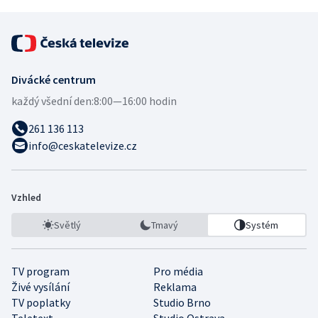
Divácké centrum
každý všední den:
8:00—16:00 hodin
261 136 113
info@ceskatelevize.cz
Vzhled
Světlý
Tmavý
Systém
TV program
Pro média
Živé vysílání
Reklama
TV poplatky
Studio Brno