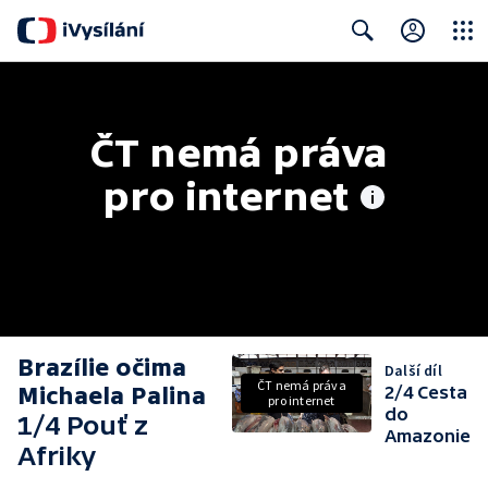
Close
Search
ČT nemá práva 
pro internet
Brazílie očima
Další díl
ČT nemá práva
Michaela Palina
2/4 Cesta
pro internet
do
1/4 Pouť z
Amazonie
Afriky