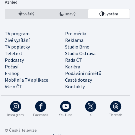
Vzhled
Světlý
Tmavý
Systém
TV program
Pro média
Živé vysílání
Reklama
TV poplatky
Studio Brno
Teletext
Studio Ostrava
Podcasty
Rada ČT
Počasí
Kariéra
E-shop
Podávání námětů
Mobilní a TV aplikace
Časté dotazy
Vše o ČT
Kontakty
Instagram
Facebook
YouTube
X
Threads
© Česká televize