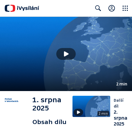
Close
Search
2 min
1. srpna
Další
díl
2025
2.
2 min
srpna
Obsah dílu
2025