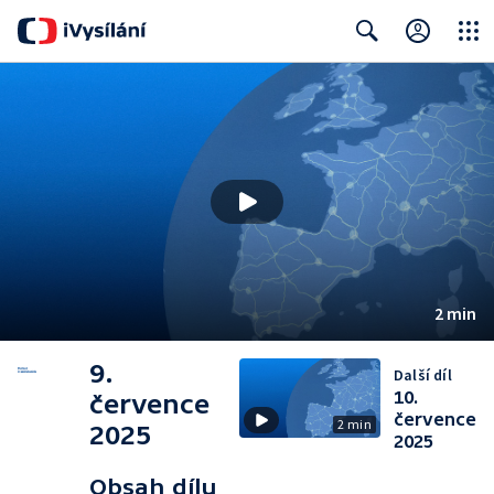
Close
Search
2 min
9.
Další díl
10.
července
července
2 min
2025
2025
Obsah dílu