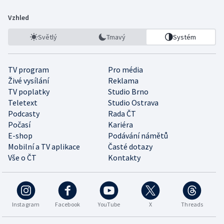
Vzhled
Světlý
Tmavý
Systém
TV program
Pro média
Živé vysílání
Reklama
TV poplatky
Studio Brno
Teletext
Studio Ostrava
Podcasty
Rada ČT
Počasí
Kariéra
E-shop
Podávání námětů
Mobilní a TV aplikace
Časté dotazy
Vše o ČT
Kontakty
Instagram
Facebook
YouTube
X
Threads