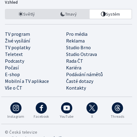
Vzhled
Světlý
Tmavý
Systém
TV program
Pro média
Živé vysílání
Reklama
TV poplatky
Studio Brno
Teletext
Studio Ostrava
Podcasty
Rada ČT
Počasí
Kariéra
E-shop
Podávání námětů
Mobilní a TV aplikace
Časté dotazy
Vše o ČT
Kontakty
Instagram
Facebook
YouTube
X
Threads
© Česká televize