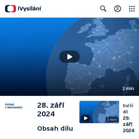
Close
Search
2 min
28. září
Další
díl
2024
29.
2 min
září
Obsah dílu
2024