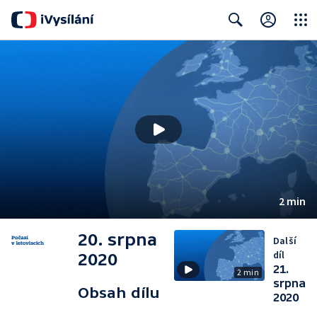
Close
Search
2 min
20. srpna
Další
díl
2020
21.
2 min
srpna
Obsah dílu
2020