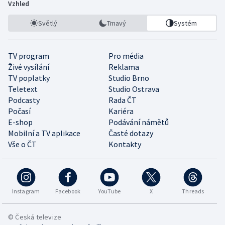
Vzhled
Světlý
Tmavý
Systém
TV program
Pro média
Živé vysílání
Reklama
TV poplatky
Studio Brno
Teletext
Studio Ostrava
Podcasty
Rada ČT
Počasí
Kariéra
E-shop
Podávání námětů
Mobilní a TV aplikace
Časté dotazy
Vše o ČT
Kontakty
Instagram
Facebook
YouTube
X
Threads
© Česká televize