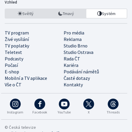
Vzhled
Světlý
Tmavý
Systém
TV program
Pro média
Živé vysílání
Reklama
TV poplatky
Studio Brno
Teletext
Studio Ostrava
Podcasty
Rada ČT
Počasí
Kariéra
E-shop
Podávání námětů
Mobilní a TV aplikace
Časté dotazy
Vše o ČT
Kontakty
Instagram
Facebook
YouTube
X
Threads
© Česká televize