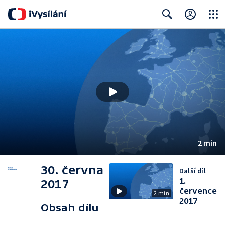
Close
Search
2 min
30. června
Další díl
1.
2017
července
2 min
2017
Obsah dílu