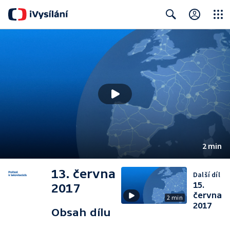
Close
Search
2 min
13. června
Další díl
15.
2017
června
2 min
2017
Obsah dílu