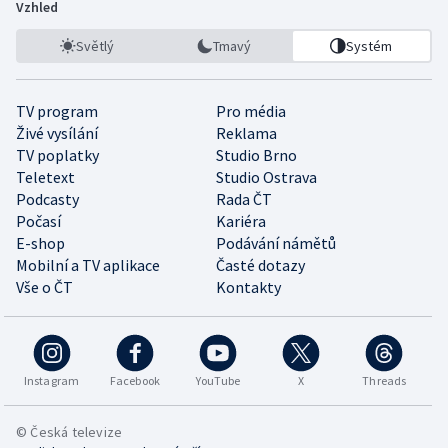
Vzhled
Světlý
Tmavý
Systém
TV program
Pro média
Živé vysílání
Reklama
TV poplatky
Studio Brno
Teletext
Studio Ostrava
Podcasty
Rada ČT
Počasí
Kariéra
E-shop
Podávání námětů
Mobilní a TV aplikace
Časté dotazy
Vše o ČT
Kontakty
Instagram
Facebook
YouTube
X
Threads
© Česká televize