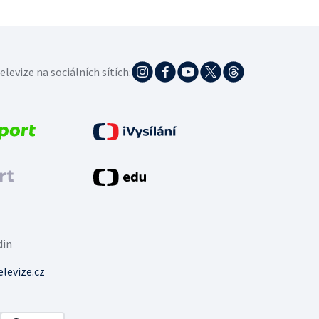
elevize na sociálních sítích:
din
levize.cz