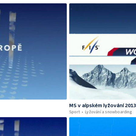
MS v alpském lyžování 201
Sport
Lyžování a snowboarding