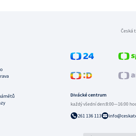
Česká t
no
trava
Divácké centrum
námětů
azy
každý všední den:
8:00—16:00 ho
261 136 113
info@ceskate