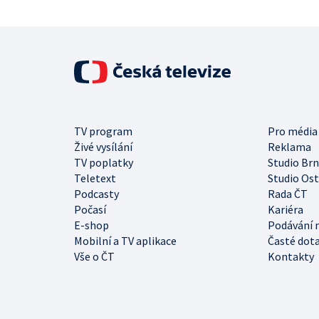
TV program
Pro média
Živé vysílání
Reklama
TV poplatky
Studio Br
Teletext
Studio Os
Podcasty
Rada ČT
Počasí
Kariéra
E-shop
Podávání 
Mobilní a TV aplikace
Časté dot
Vše o ČT
Kontakty