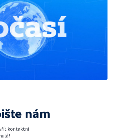
ište nám
řít kontaktní
mulář