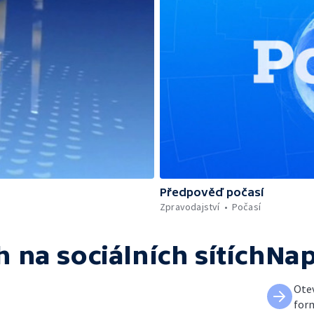
Předpověď počasí
Zpravodajství
Počasí
h
na sociálních sítích
Nap
Otev
for