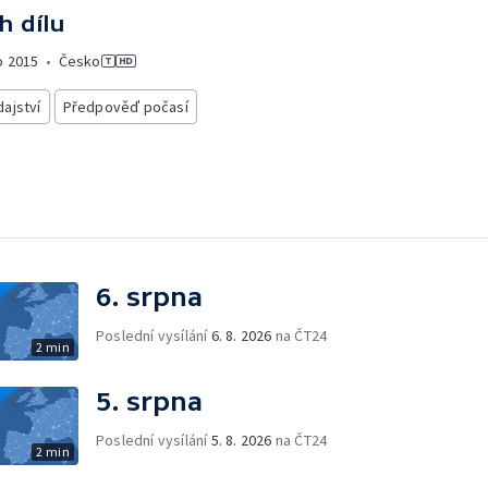
h dílu
o
2015
•
Česko
ajství
Předpověď počasí
6. srpna
Poslední vysílání
6. 8. 2026
na ČT24
2 min
5. srpna
Poslední vysílání
5. 8. 2026
na ČT24
2 min