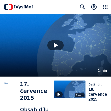
Close
Search
2 min
17.
Další díl
18.
července
července
2 min
2015
2015
Obsah dílu