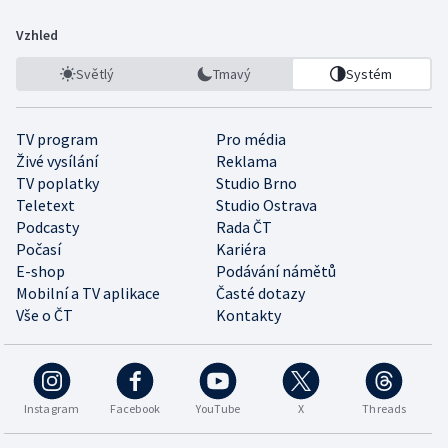
Vzhled
Světlý
Tmavý
Systém
TV program
Pro média
Živé vysílání
Reklama
TV poplatky
Studio Brno
Teletext
Studio Ostrava
Podcasty
Rada ČT
Počasí
Kariéra
E-shop
Podávání námětů
Mobilní a TV aplikace
Časté dotazy
Vše o ČT
Kontakty
Instagram
Facebook
YouTube
X
Threads