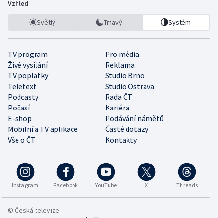
Vzhled
Světlý
Tmavý
Systém
TV program
Pro média
Živé vysílání
Reklama
TV poplatky
Studio Brno
Teletext
Studio Ostrava
Podcasty
Rada ČT
Počasí
Kariéra
E-shop
Podávání námětů
Mobilní a TV aplikace
Časté dotazy
Vše o ČT
Kontakty
Instagram
Facebook
YouTube
X
Threads
© Česká televize