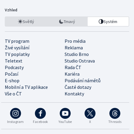
Vzhled
Světlý
Tmavý
Systém
TV program
Pro média
Živé vysílání
Reklama
TV poplatky
Studio Brno
Teletext
Studio Ostrava
Podcasty
Rada ČT
Počasí
Kariéra
E-shop
Podávání námětů
Mobilní a TV aplikace
Časté dotazy
Vše o ČT
Kontakty
Instagram
Facebook
YouTube
X
Threads