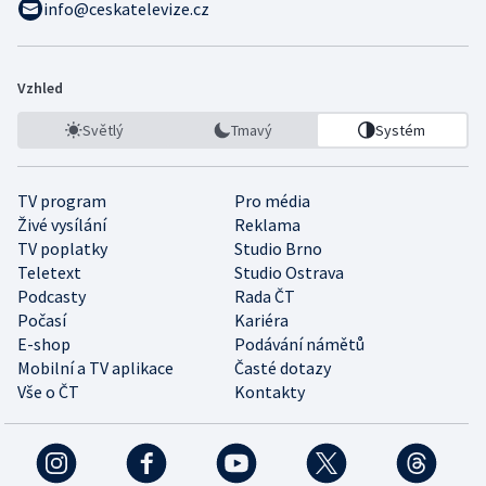
info@ceskatelevize.cz
Vzhled
Světlý
Tmavý
Systém
TV program
Pro média
Živé vysílání
Reklama
TV poplatky
Studio Brno
Teletext
Studio Ostrava
Podcasty
Rada ČT
Počasí
Kariéra
E-shop
Podávání námětů
Mobilní a TV aplikace
Časté dotazy
Vše o ČT
Kontakty