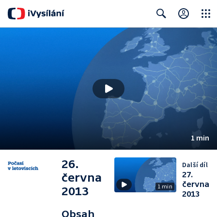
Close
Search
1 min
26.
Další díl
27.
června
června
1 min
2013
2013
Obsah