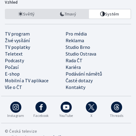
Vzhled
Světlý
Tmavý
Systém
TV program
Pro média
Živé vysílání
Reklama
TV poplatky
Studio Brno
Teletext
Studio Ostrava
Podcasty
Rada ČT
Počasí
Kariéra
E-shop
Podávání námětů
Mobilní a TV aplikace
Časté dotazy
Vše o ČT
Kontakty
Instagram
Facebook
YouTube
X
Threads
© Česká televize