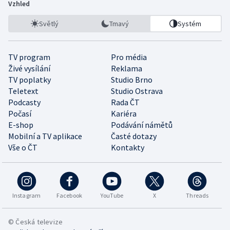
Vzhled
Světlý
Tmavý
Systém
TV program
Pro média
Živé vysílání
Reklama
TV poplatky
Studio Brno
Teletext
Studio Ostrava
Podcasty
Rada ČT
Počasí
Kariéra
E-shop
Podávání námětů
Mobilní a TV aplikace
Časté dotazy
Vše o ČT
Kontakty
Instagram
Facebook
YouTube
X
Threads
© Česká televize