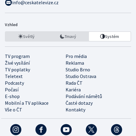
info@ceskatelevize.cz
Vzhled
Světlý
Tmavý
Systém
TV program
Pro média
Živé vysílání
Reklama
TV poplatky
Studio Brno
Teletext
Studio Ostrava
Podcasty
Rada ČT
Počasí
Kariéra
E-shop
Podávání námětů
Mobilní a TV aplikace
Časté dotazy
Vše o ČT
Kontakty