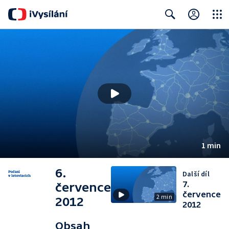
Close
Search
1 min
6.
Další díl
7.
července
července
2 min
2012
2012
Obsah