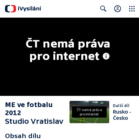
Close
Search
ČT nemá práva 
pro internet
ME ve fotbalu
Další díl
ČT nemá práva
2012
Rusko -
pro internet
Česko
Studio Vratislav
Obsah dílu