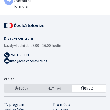
kontaktní
formulář
Divácké centrum
každý všední den:
8:00—16:00 hodin
261 136 113
info@ceskatelevize.cz
Vzhled
Světlý
Tmavý
Systém
TV program
Pro média
Živé vysílání
Reklama