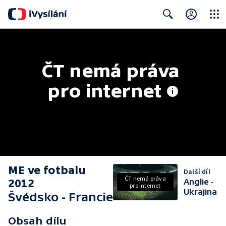
Close
Search
ČT nemá práva 
pro internet
ME ve fotbalu
Další díl
ČT nemá práva
2012
Anglie -
pro internet
Ukrajina
Švédsko - Francie
Obsah dílu