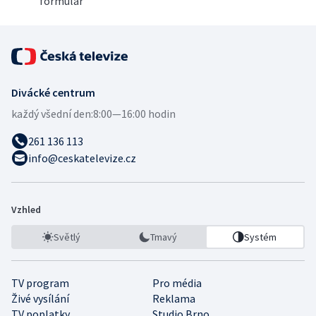
formulář
Divácké centrum
každý všední den:
8:00—16:00 hodin
261 136 113
info@ceskatelevize.cz
Vzhled
Světlý
Tmavý
Systém
TV program
Pro média
Živé vysílání
Reklama
TV poplatky
Studio Brno