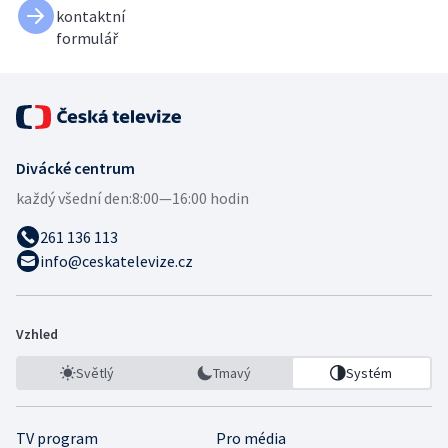
kontaktní
formulář
Divácké centrum
každý všední den:
8:00—16:00 hodin
261 136 113
info@ceskatelevize.cz
Vzhled
Světlý
Tmavý
Systém
TV program
Pro média