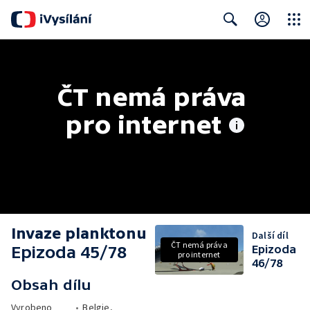
Close
Search
ČT nemá práva 
pro internet
Invaze planktonu
Další díl
ČT nemá práva
Epizoda 45/78
Epizoda
pro internet
46/78
Obsah dílu
Vyrobeno
•
Belgie,