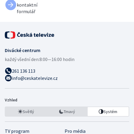
kontaktní
formulář
Divácké centrum
každý všední den:
8:00—16:00 hodin
261 136 113
info@ceskatelevize.cz
Vzhled
Světlý
Tmavý
Systém
TV program
Pro média