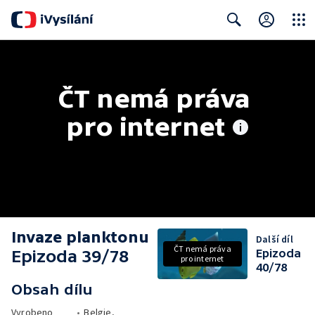
Close
Search
ČT nemá práva 
pro internet
Invaze planktonu
Další díl
ČT nemá práva
Epizoda 39/78
Epizoda
pro internet
40/78
Obsah dílu
Vyrobeno
•
Belgie,