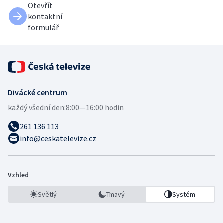
Otevřít
kontaktní
formulář
Divácké centrum
každý všední den:
8:00—16:00 hodin
261 136 113
info@ceskatelevize.cz
Vzhled
Světlý
Tmavý
Systém