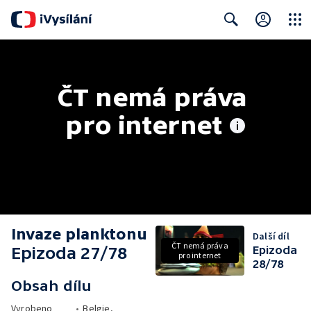
Close
Search
ČT nemá práva 
pro internet
Invaze planktonu
Další díl
ČT nemá práva
Epizoda 27/78
Epizoda
pro internet
28/78
Obsah dílu
Vyrobeno
•
Belgie,