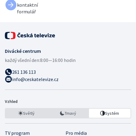
kontaktní
formulář
Divácké centrum
každý všední den:
8:00—16:00 hodin
261 136 113
info@ceskatelevize.cz
Vzhled
Světlý
Tmavý
Systém
TV program
Pro média