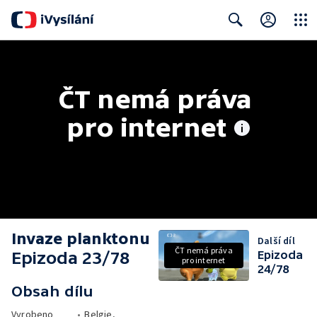
Close
Search
ČT nemá práva 
pro internet
Invaze planktonu
Další díl
ČT nemá práva
Epizoda 23/78
Epizoda
pro internet
24/78
Obsah dílu
Vyrobeno
•
Belgie,